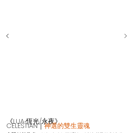
《​LUA‧恆光/永夜》
CELESTIAN｜
神選的雙生靈魂