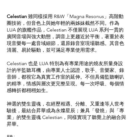
Celestian
雖同樣採用 R&W「Magna Resonus」高階動
圈技術，但音色上與她年輕的兩姊妹截然不同。作為
LUA 的旗艦作品，Celestian 不僅展現 LUA 系列一貫的
廣闊音場與強大動態，調音上更趨近於平衡，著重於表
現音樂每一處音域細節，還原錄音室現場聽感。其音色
清麗、易於驅動，並可滿足專業使用需求。
Celestian 也是 LUA 特別為有專業用途的燒友所量身設
計的半監聽耳機，由專業人士認證，歌手、音樂家、錄
音師，都視它為真實工作室的延伸。不但具備監聽喇叭
的精準，情感與層次更完整呈現。每一次呼吸、每個情
感轉折都栩栩如生。
神選的雙生靈魂，在經歷相遇、分離、又重逢等人世考
驗後，最結合昇華成為永燦星辰；兼具「發燒」與「專
業」的雙生靈魂 Celestian，同樣實現了聽覺上的融合與
昇華。
規格：