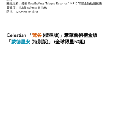
圈鐵混和，搭載 Rossi&Wing "Magna Resonus" MR10 穹聲全頻動圈技術
靈敏度：112dB spl/mw @ 1kHz
阻抗：12 Ohms @ 1kHz
Celestian 「
梵谷
(標準版)」豪華藝術禮盒版
「
蒙德里安
(特別版)」 (全球限量50組)