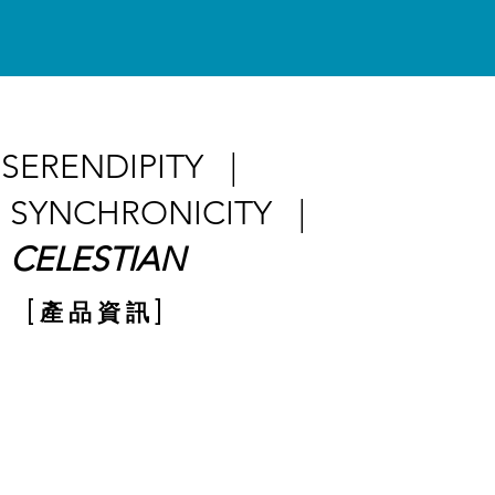
SERENDIPITY
|
SYNCHRONICITY
|
CELESTIAN
[ 產 品 資 訊 ]