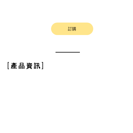
訂購
[ 產 品 資 訊 ]