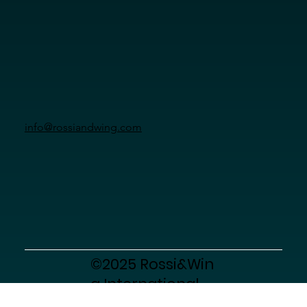
info@rossiandwing.com
©2025 Rossi&Win
g International
Co., Ltd.