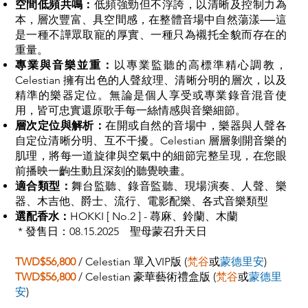
空間低頻共鳴：
低頻強勁但不浮誇，以清晰及控制力為
本，層次豐富、具空間感，在整體音場中自然蕩漾──這
是一種不譁眾取寵的厚實、一種只為襯托全貌而存在的
重量。
專業與音樂並重：
以專業監聽的高標準精心調教，
Celestian 擁有出色的人聲紋理、清晰分明的層次，以及
精準的樂器定位。無論是個人享受或專業錄音混音使
用，皆可忠實還原歌手每一絲情感與音樂細節。
層次定位與解析：
在開或自然的音場中，樂器與人聲各
自定位清晰分明、互不干擾。Celestian 層層剝開音樂的
肌理，將每一道旋律與空氣中的細節完整呈現，在您眼
前播映一齣生動且深刻的聽覺映畫。
適合類型：
舞台監聽、錄音監聽、現場演奏、人聲、樂
器、木吉他、爵士、流行、電影配樂、各式音樂類型
選配香水
：
HOKKI [ No.2 ] -
蕁麻、鈴蘭、木蘭
* 發售日：08.15.2025 聖母蒙召升天日
TWD$56,800
/ Celestian 單入VIP版 (
梵谷
或
蒙德里安
)
TWD$56,800
/ Celestian 豪華藝術禮盒版 (
梵谷
或
蒙德里
安
)