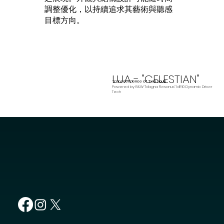
調整優化，以持續追求其藝術與聽感
目標方向。
LUA - "CELESTIAN"
Transcendence of Twin Souls
Powered by R&W "Magna Resonus" MR10 Dynamic Driver
Tech