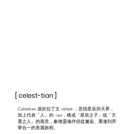
[ celest-tian ]
Celestian 源於拉丁文 celest-，意指星辰與天界，
加上代表「人」的 -ian，構成「星辰之子」或「天
選之人」的寓意，象徵靈魂伴侶從邂逅、重逢到昇
華合一的美麗旅程。